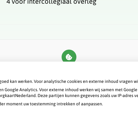
4 voor intercollegiaal overleg
U heeft geen toestemming gegeven voor
externe inhoud
die nodig is om dit te
zien.
goed kan werken. Voor analytische cookies en externe inhoud vragen w
Cookie-instellingen wijzigen
n Google Analytics. Voor externe inhoud werken wij samen met Google 
 ZorgkaartNederland. Deze partijen kunnen gegevens zoals uw IP-adres v
ieder moment uw toestemming intrekken of aanpassen.