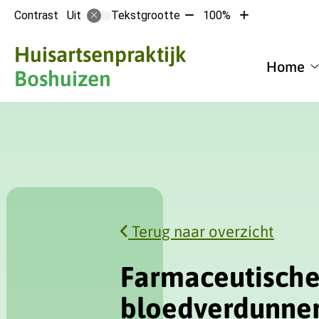
Tekst
Tekst
Contrast
Tekstgrootte
100%
Uit
verkleinen
vergroten
met
met
Hoofdmen
Huisartsenpraktijk
10%
10%
Home
Boshuizen
Terug naar overzicht
Farmaceutische
bloedverdunne