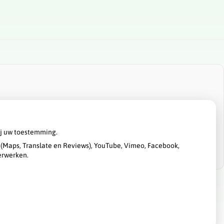
ij uw toestemming.
(Maps, Translate en Reviews), YouTube, Vimeo, Facebook,
erwerken.
Privacy verklaring
|
Cookie-instellingen
|
Voorwaarden