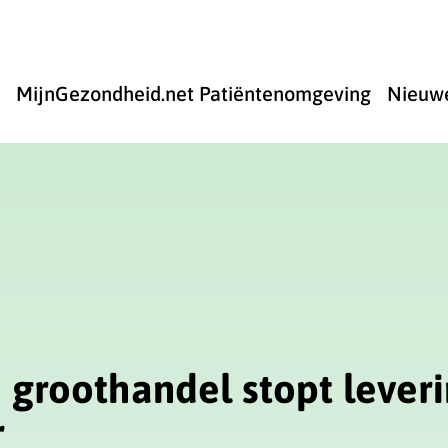
u
MijnGezondheid.net Patiëntenomgeving
Nieuwe
Home
submenu
 groothandel stopt lever
r