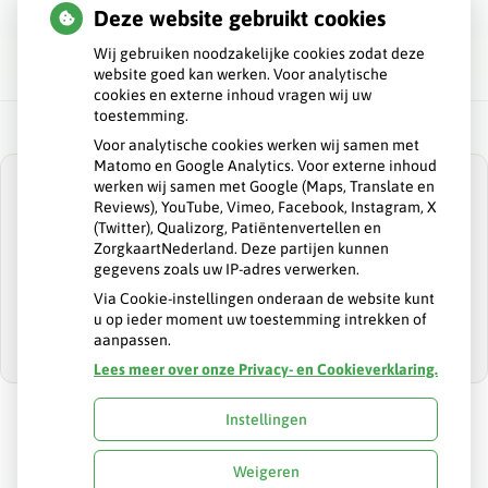
and Expats
Deze website gebruikt cookies
Wij gebruiken noodzakelijke cookies zodat deze
website goed kan werken. Voor analytische
cookies en externe inhoud vragen wij uw
toestemming.
Voor analytische cookies werken wij samen met
Matomo en Google Analytics. Voor externe inhoud
werken wij samen met Google (Maps, Translate en
Reviews), YouTube, Vimeo, Facebook, Instagram, X
(Twitter), Qualizorg, Patiëntenvertellen en
ZorgkaartNederland. Deze partijen kunnen
U heeft geen toestemming gegeven voor
gegevens zoals uw IP-adres verwerken.
externe inhoud
die nodig is om dit te
zien.
Via Cookie-instellingen onderaan de website kunt
u op ieder moment uw toestemming intrekken of
Cookie-instellingen wijzigen
aanpassen.
Lees meer over onze Privacy- en Cookieverklaring.
Instellingen
Uw Zorg Online
|
Beheer
Weigeren