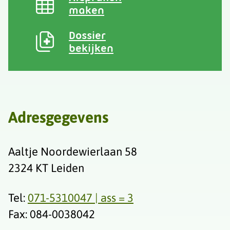
maken
Dossier
bekijken
Adresgegevens
Aaltje Noordewierlaan 58
2324 KT Leiden
Tel:
071-5310047 | ass = 3
Fax: 084-0038042‬