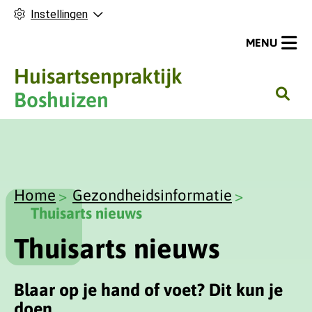
Instellingen
MENU
Huisartsenpraktijk
H
Boshuizen
o
o
f
d
m
Home
Gezondheidsinformatie
e
Thuisarts nieuws
n
Thuisarts nieuws
u
Blaar op je hand of voet? Dit kun je
doen