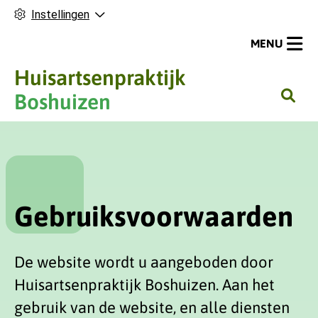
Instellingen
MENU
Huisartsenpraktijk
H
Boshuizen
o
o
f
d
m
Gebruiksvoorwaarden
e
n
u
De website wordt u aangeboden door
Huisartsenpraktijk Boshuizen. Aan het
gebruik van de website, en alle diensten