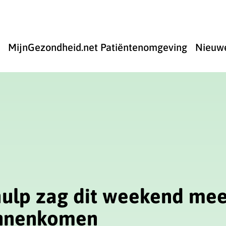
u
MijnGezondheid.net Patiëntenomgeving
Nieuwe
Home
submenu
ulp zag dit weekend me
innenkomen