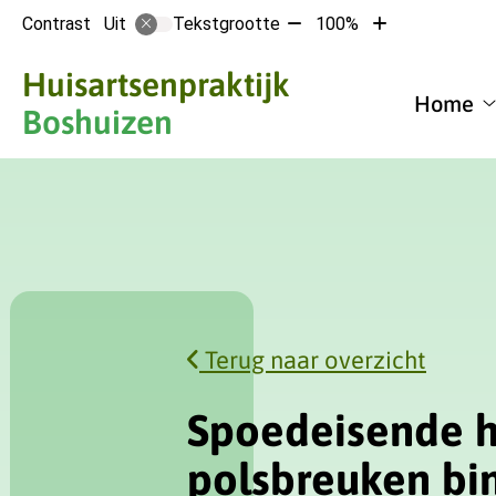
Tekst
Tekst
Contrast
Tekstgrootte
100%
Uit
verkleinen
vergroten
met
met
Hoofdmen
Huisartsenpraktijk
10%
10%
Home
Boshuizen
Terug naar overzicht
Spoedeisende h
polsbreuken b