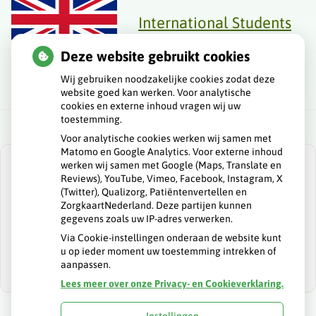
International Students
and Expats
Deze website gebruikt cookies
Wij gebruiken noodzakelijke cookies zodat deze
website goed kan werken. Voor analytische
cookies en externe inhoud vragen wij uw
toestemming.
Voor analytische cookies werken wij samen met
Matomo en Google Analytics. Voor externe inhoud
werken wij samen met Google (Maps, Translate en
Reviews), YouTube, Vimeo, Facebook, Instagram, X
(Twitter), Qualizorg, Patiëntenvertellen en
ZorgkaartNederland. Deze partijen kunnen
U heeft geen toestemming gegeven voor
gegevens zoals uw IP-adres verwerken.
externe inhoud
die nodig is om dit te
zien.
Via Cookie-instellingen onderaan de website kunt
u op ieder moment uw toestemming intrekken of
Cookie-instellingen wijzigen
aanpassen.
Lees meer over onze Privacy- en Cookieverklaring.