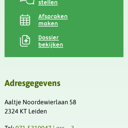
stellen
Afspraken
maken
Dossier
bekijken
Adresgegevens
Aaltje Noordewierlaan 58
2324 KT Leiden
Tel:
071-5310047 | ass = 3