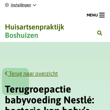
Instellingen
MENU
Huisartsenpraktijk
H
Boshuizen
o
o
f
d
m
Terug naar overzicht
e
n
u
Terugroepactie
babyvoeding Nestlé: