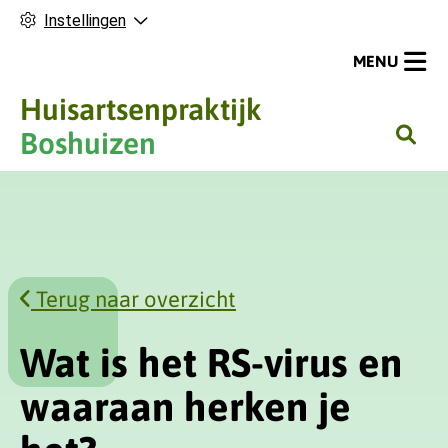
Instellingen
MENU
Huisartsenpraktijk
H
Boshuizen
o
o
f
d
m
Terug naar overzicht
e
n
u
Wat is het RS-virus en
waaraan herken je