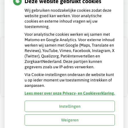
Deze website gebruikt cookies
Wij gebruiken noodzakelijke cookies zodat deze
website goed kan werken. Voor analytische
cookies en externe inhoud vragen wij uw
toestemming.
Voor analytische cookies werken wij samen met
Matomo en Google Analytics. Voor externe inhoud
werken wij samen met Google (Maps, Translate en
Reviews), YouTube, Vimeo, Facebook, Instagram, X
(Twitter), Qualizorg, Patiëntenvertellen en
ZorgkaartNederland. Deze partijen kunnen
U heeft geen toestemming gegeven voor
gegevens zoals uw IP-adres verwerken.
externe inhoud
die nodig is om dit te
zien.
Via Cookie-instellingen onderaan de website kunt
u op ieder moment uw toestemming intrekken of
Cookie-instellingen wijzigen
aanpassen.
Lees meer over onze Privacy- en Cookieverklaring.
Instellingen
Uw Zorg Online
|
Beheer
Weigeren