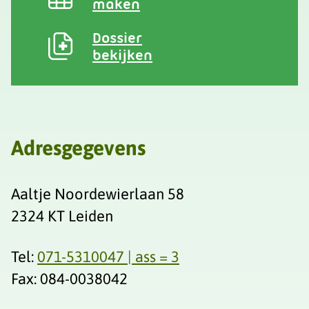
maken
Dossier
bekijken
Adresgegevens
Aaltje Noordewierlaan 58
2324 KT Leiden
Tel:
071-5310047 | ass = 3
Fax: 084-0038042‬